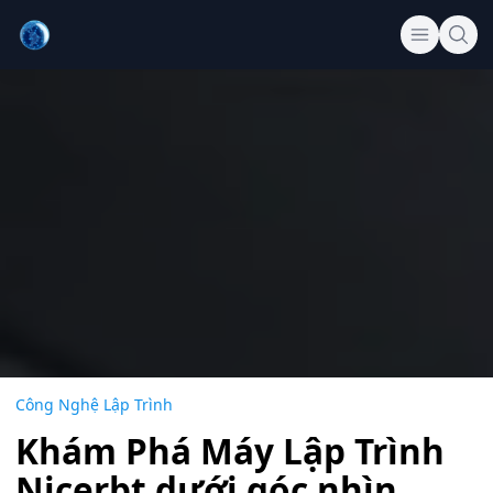
Công Nghệ Lập Trình
Khám Phá Máy Lập Trình
Nicerbt dưới góc nhìn