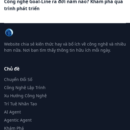
Công nghệ Goal-Line ra đời năm nào? Khám phá quá
trình phát triển
Website chia sẻ kiến thức hay và bổ ích về công nghệ và nhiều
hơn nữa. Nơi bạn tìm thấy thông tin hữu ích mỗi ngày.
Chủ đề
Chuyển Đổi Số
Công Nghệ Lập Trình
Xu Hướng Công Nghệ
Trí Tuệ Nhân Tạo
AI Agent
Agentic Agent
Khám Phá