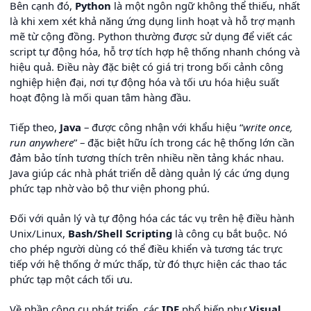
Bên cạnh đó,
Python
là một ngôn ngữ không thể thiếu, nhất
là khi xem xét khả năng ứng dụng linh hoạt và hỗ trợ mạnh
mẽ từ cộng đồng. Python thường được sử dụng để viết các
script tự động hóa, hỗ trợ tích hợp hệ thống nhanh chóng và
hiệu quả. Điều này đặc biệt có giá trị trong bối cảnh công
nghiệp hiện đại, nơi tự động hóa và tối ưu hóa hiệu suất
hoạt động là mối quan tâm hàng đầu.
Tiếp theo,
Java
– được công nhận với khẩu hiệu “
write once,
run anywhere
” – đặc biệt hữu ích trong các hệ thống lớn cần
đảm bảo tính tương thích trên nhiều nền tảng khác nhau.
Java giúp các nhà phát triển dễ dàng quản lý các ứng dụng
phức tạp nhờ vào bộ thư viện phong phú.
Đối với quản lý và tự động hóa các tác vụ trên hệ điều hành
Unix/Linux,
Bash/Shell Scripting
là công cụ bắt buộc. Nó
cho phép người dùng có thể điều khiển và tương tác trực
tiếp với hệ thống ở mức thấp, từ đó thực hiện các thao tác
phức tạp một cách tối ưu.
Về phần công cụ phát triển, các
IDE
phổ biến như
Visual