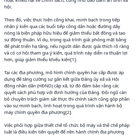
hoặc khiếu nại về chính sách, cũng như bảo đảm an sinh xã
hội.
Theo đó, việc thực hiện công khai, minh bạch trong tiếp
nhận ý kiến qua các buổi tiếp công dân hoặc đường dây
nóng là biện pháp hữu hiệu để giảm thiểu bất đồng và tạo
sự đồng thuận. Ví dụ, trong quá trình giải phóng mặt bằng
để phát triển hạ tầng, nếu người dân được giải thích rõ ràng
và có cơ hội tham gia ý kiến, quá trình này diễn ra thuận lợi
hơn, giúp giảm thiểu khiếu kiện[1].
Tại các địa phương, mô hình chính quyền hai cấp được áp
dụng để tăng cường sự gắn kết giữa Đảng ủy xã và Hội
đồng nhân dân (HĐND) cấp xã, từ đó đảm bảo rằng các
quyết sách phù hợp với định hướng của Đảng. Đội ngũ cán
bộ chuyên trách giám sát thực thi chính sách cũng góp phần
vào sự minh bạch, linh hoạt trong quá trình vận hành bộ
máy chính quyền địa phương[2].
Việc phối hợp giữa thiết chế tổ chức bộ máy và thể chế pháp
luật là điều kiện tiên quyết để nền hành chính địa phương