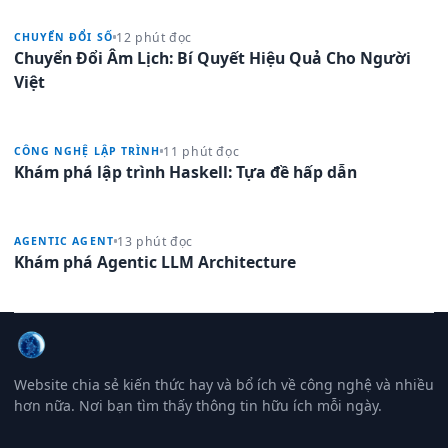
12 phút đọc
CHUYỂN ĐỔI SỐ
Chuyển Đổi Âm Lịch: Bí Quyết Hiệu Quả Cho Người
Việt
11 phút đọc
CÔNG NGHỆ LẬP TRÌNH
Khám phá lập trình Haskell: Tựa đề hấp dẫn
13 phút đọc
AGENTIC AGENT
Khám phá Agentic LLM Architecture
Website chia sẻ kiến thức hay và bổ ích về công nghệ và nhiều
hơn nữa. Nơi bạn tìm thấy thông tin hữu ích mỗi ngày.