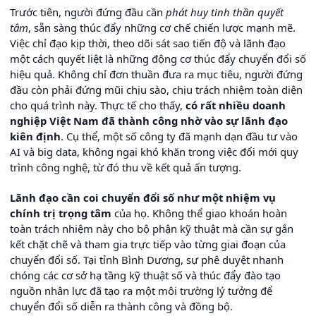
Trước tiên, người đứng đầu cần
phát huy tinh thần quyết
tâm
, sẵn sàng thúc đẩy những cơ chế chiến lược mạnh mẽ.
Việc chỉ đạo kịp thời, theo dõi sát sao tiến độ và lãnh đạo
một cách quyết liệt là những động cơ thúc đẩy chuyển đổi số
hiệu quả. Không chỉ đơn thuần đưa ra mục tiêu, người đứng
đầu còn phải đứng mũi chịu sào, chịu trách nhiệm toàn diện
cho quá trình này. Thực tế cho thấy,
có rất nhiều doanh
nghiệp Việt Nam đã thành công nhờ vào sự lãnh đạo
kiên định
. Cụ thể, một số công ty đã mạnh dạn đầu tư vào
AI và big data, không ngại khó khăn trong việc đổi mới quy
trình công nghệ, từ đó thu về kết quả ấn tượng.
Lãnh đạo cần coi chuyển đổi số như một nhiệm vụ
chính trị trọng tâm
của họ. Không thể giao khoán hoàn
toàn trách nhiệm này cho bộ phận kỹ thuật mà cần sự gắn
kết chặt chẽ và tham gia trực tiếp vào từng giai đoạn của
chuyển đổi số. Tại tỉnh Bình Dương, sự phê duyệt nhanh
chóng các cơ sở hạ tầng kỹ thuật số và thúc đẩy đào tạo
nguồn nhân lực đã tạo ra một môi trường lý tưởng để
chuyển đổi số diễn ra thành công và đồng bộ.