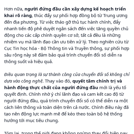
Hơn nữa,
người đứng đầu cần xây dựng kế hoạch triển
khai rõ ràng
, thúc đẩy sự phối hợp đồng bộ từ Trung ương
đến địa phương. Từ việc tháo gỡ thủ tục hành chính, đẩy
nhanh tiến độ phê duyệt ngân sách đến việc tăng quyền chủ
động cho các cấp chính quyền cơ sở, tất cả đều là những
nhiệm vụ mà lãnh đạo cần ưu tiên xử lý. Theo nghiên cứu từ
Cục Tin học hóa - Bộ Thông tin và Truyền thông, sự phối hợp
sâu rộng này sẽ đảm bảo quá trình chuyển đổi số diễn ra
thông suốt và hiệu quả.
Điều quan trọng là sự thành công của chuyển đổi số không chỉ
dựa vào công nghệ
. Thay vào đó,
quyết tâm chính trị và
hành động thực chất của người đứng đầu
mới là yếu tố
quyết định. Chính nhờ ý chí lãnh đạo và cam kết cao độ từ
người đứng đầu, quá trình chuyển đổi số có thể diễn ra một
cách liên thông và toàn diện trên cả nước. Chính điều này đã
tạo nên động lực mạnh mẽ để kéo theo toàn bộ hệ thống
hướng tới mục tiêu chung.
Tóm lại, trong thế giới đang không ngừng thay đổi hiện nay,