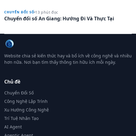
13 phút đọc
CHUYỂN ĐỔI SỐ
Chuyển đổi số An Giang: Hướng Đi Và Thực Tại
Website chia sẻ kiến thức hay và bổ ích về công nghệ và nhiều
hơn nữa. Nơi bạn tìm thấy thông tin hữu ích mỗi ngày.
Chủ đề
Chuyển Đổi Số
Công Nghệ Lập Trình
Xu Hướng Công Nghệ
Trí Tuệ Nhân Tạo
AI Agent
Agentic Agent