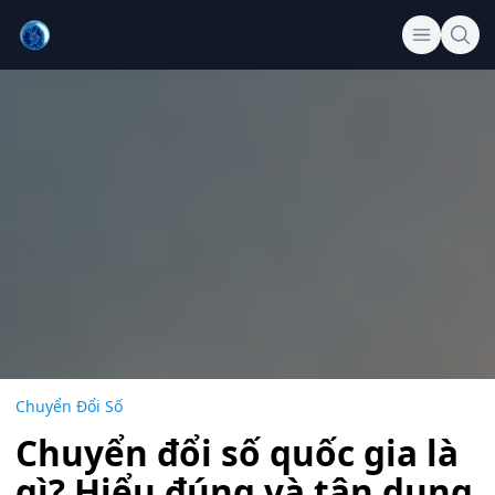
Chuyển Đổi Số
Chuyển đổi số quốc gia là
gì? Hiểu đúng và tận dụng