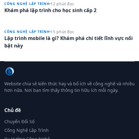
12 phút đọc
CÔNG NGHỆ LẬP TRÌNH
Khám phá lập trình cho học sinh cấp 2
15 phút đọc
CÔNG NGHỆ LẬP TRÌNH
Lập trình mobile là gì? Khám phá chi tiết lĩnh vực nổi
bật này
Website chia sẻ kiến thức hay và bổ ích về công nghệ và nhiều
hơn nữa. Nơi bạn tìm thấy thông tin hữu ích mỗi ngày.
Chủ đề
Chuyển Đổi Số
Công Nghệ Lập Trình
Xu Hướng Công Nghệ