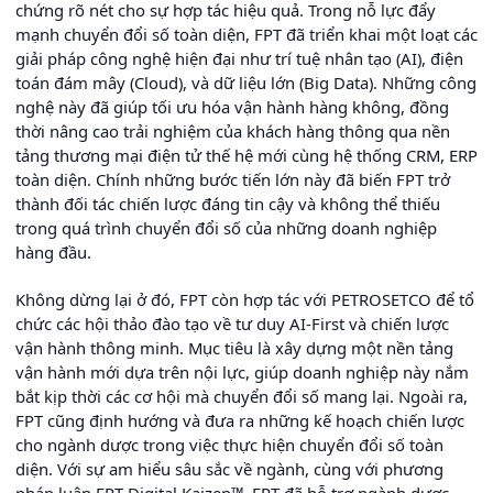
chứng rõ nét cho sự hợp tác hiệu quả. Trong nỗ lực đẩy
mạnh chuyển đổi số toàn diện, FPT đã triển khai một loạt các
giải pháp công nghệ hiện đại như trí tuệ nhân tạo (AI), điện
toán đám mây (Cloud), và dữ liệu lớn (Big Data). Những công
nghệ này đã giúp tối ưu hóa vận hành hàng không, đồng
thời nâng cao trải nghiệm của khách hàng thông qua nền
tảng thương mại điện tử thế hệ mới cùng hệ thống CRM, ERP
toàn diện. Chính những bước tiến lớn này đã biến FPT trở
thành đối tác chiến lược đáng tin cậy và không thể thiếu
trong quá trình chuyển đổi số của những doanh nghiệp
hàng đầu.
Không dừng lại ở đó, FPT còn hợp tác với PETROSETCO để tổ
chức các hội thảo đào tạo về tư duy AI-First và chiến lược
vận hành thông minh. Mục tiêu là xây dựng một nền tảng
vận hành mới dựa trên nội lực, giúp doanh nghiệp này nắm
bắt kịp thời các cơ hội mà chuyển đổi số mang lại. Ngoài ra,
FPT cũng định hướng và đưa ra những kế hoạch chiến lược
cho ngành dược trong việc thực hiện chuyển đổi số toàn
diện. Với sự am hiểu sâu sắc về ngành, cùng với phương
pháp luận FPT Digital Kaizen™, FPT đã hỗ trợ ngành dược