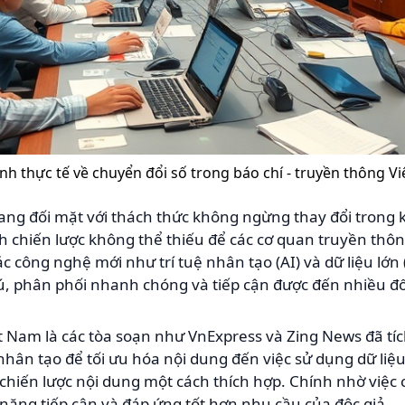
nh thực tế về chuyển đổi số trong báo chí - truyền thông V
ang đối mặt với thách thức không ngừng thay đổi trong 
h chiến lược không thể thiếu để các cơ quan truyền thông
 công nghệ mới như trí tuệ nhân tạo (AI) và dữ liệu lớn (
ú, phân phối nhanh chóng và tiếp cận được đến nhiều đố
iệt Nam là các tòa soạn như VnExpress và Zing News đã t
uệ nhân tạo để tối ưu hóa nội dung đến việc sử dụng dữ liệ
chiến lược nội dung một cách thích hợp. Chính nhờ việc 
ăng tiếp cận và đáp ứng tốt hơn nhu cầu của độc giả.