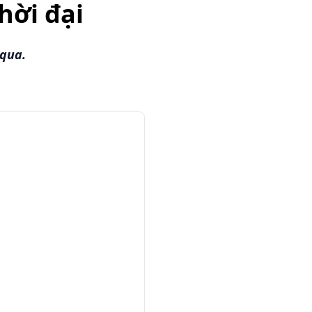
hời đại
 qua.