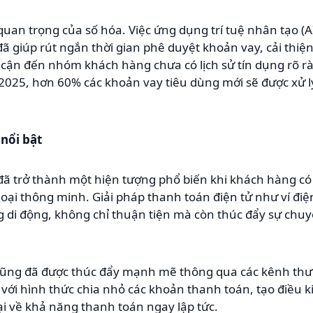
an trọng của số hóa. Việc ứng dụng trí tuệ nhân tạo (AI)
đã giúp rút ngắn thời gian phê duyệt khoản vay, cải thiệ
 cận đến nhóm khách hàng chưa có lịch sử tín dụng rõ r
2025, hơn 60% các khoản vay tiêu dùng mới sẽ được xử 
nổi bật
đã trở thành một hiện tượng phổ biến khi khách hàng có
oại thông minh. Giải pháp thanh toán điện tử như ví điện
g di động, không chỉ thuận tiện mà còn thúc đẩy sự chuyể
 cũng đã được thúc đẩy mạnh mẽ thông qua các kênh thư
ới hình thức chia nhỏ các khoản thanh toán, tạo điều kiệ
i về khả năng thanh toán ngay lập tức.