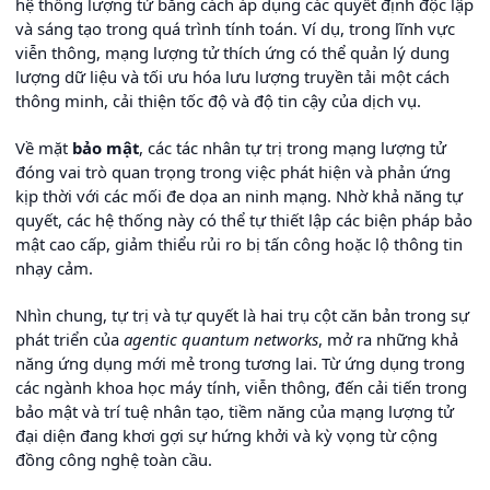
hệ thống lượng tử bằng cách áp dụng các quyết định độc lập
và sáng tạo trong quá trình tính toán. Ví dụ, trong lĩnh vực
viễn thông, mạng lượng tử thích ứng có thể quản lý dung
lượng dữ liệu và tối ưu hóa lưu lượng truyền tải một cách
thông minh, cải thiện tốc độ và độ tin cậy của dịch vụ.
Về mặt
bảo mật
, các tác nhân tự trị trong mạng lượng tử
đóng vai trò quan trọng trong việc phát hiện và phản ứng
kịp thời với các mối đe dọa an ninh mạng. Nhờ khả năng tự
quyết, các hệ thống này có thể tự thiết lập các biện pháp bảo
mật cao cấp, giảm thiểu rủi ro bị tấn công hoặc lộ thông tin
nhạy cảm.
Nhìn chung, tự trị và tự quyết là hai trụ cột căn bản trong sự
phát triển của
agentic quantum networks
, mở ra những khả
năng ứng dụng mới mẻ trong tương lai. Từ ứng dụng trong
các ngành khoa học máy tính, viễn thông, đến cải tiến trong
bảo mật và trí tuệ nhân tạo, tiềm năng của mạng lượng tử
đại diện đang khơi gợi sự hứng khởi và kỳ vọng từ cộng
đồng công nghệ toàn cầu.