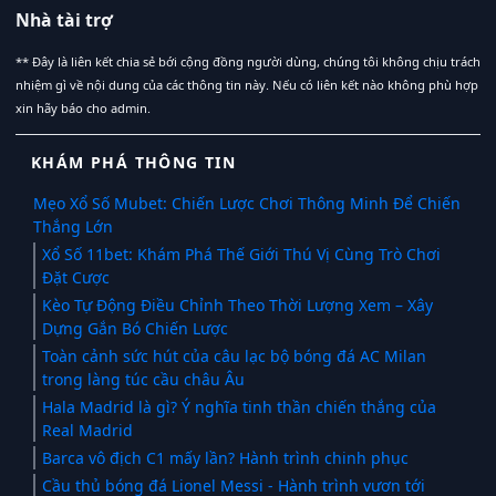
Nhà tài trợ
** Đây là liên kết chia sẻ bới cộng đồng người dùng, chúng tôi không chịu trách
nhiệm gì về nội dung của các thông tin này. Nếu có liên kết nào không phù hợp
xin hãy báo cho admin.
KHÁM PHÁ THÔNG TIN
Mẹo Xổ Số Mubet: Chiến Lược Chơi Thông Minh Để Chiến
Thắng Lớn
Xổ Số 11bet: Khám Phá Thế Giới Thú Vị Cùng Trò Chơi
Đặt Cược
Kèo Tự Động Điều Chỉnh Theo Thời Lượng Xem – Xây
Dựng Gắn Bó Chiến Lược
Toàn cảnh sức hút của câu lạc bộ bóng đá AC Milan
trong làng túc cầu châu Âu
Hala Madrid là gì? Ý nghĩa tinh thần chiến thắng của
Real Madrid
Barca vô địch C1 mấy lần? Hành trình chinh phục
Cầu thủ bóng đá Lionel Messi - Hành trình vươn tới