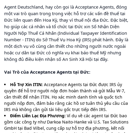
Agent Deutschland, hay còn gọi là Acceptance Agents, đóng
một vai trò quan trọng trong việc hỗ trợ các vấn đề thuế tại
Đức liên quan đến Hoa Kỳ, thay vì thuế nội địa Đức. Đặc biệt,
họ giúp các cá nhân và tổ chức tại Đức xin Số Nhận Diện
Người Nộp Thuế Cá Nhân (Individual Taxpayer Identification
Number - ITIN) do Sở Thuế Vụ Hoa Kỳ (IRS) phát hành. Đây là
một dịch vụ vô cùng cần thiết cho những người nước ngoài
hoặc cư dân tại Đức có nghĩa vụ khai báo thuế Mỹ nhưng
không đủ điều kiện nhận số An Sinh Xã Hội tại đây.
Vai Trò của Acceptance Agents tại Đức:
Hỗ Trợ Xin ITIN:
Acceptance Agents tại Đức được IRS ủy
quyền để hỗ trợ người nộp đơn hoàn thành và gửi Mẫu W-7,
cần thiết để nhận ITIN. Họ xác minh danh tính và quốc tịch
người nộp đơn, đảm bảo rằng các hồ sơ tuân thủ yêu cầu của
IRS mà không cần gửi tài liệu gốc trực tiếp đến IRS.
Điểm Liên Lạc Địa Phương:
Ví dụ về các agent tại Đức bao
gồm các công ty như Darkoa Naito-Hanke và U.S. Tax Solutions
GmbH tại Bad Vilbel, cung cấp sự hỗ trợ địa phương, kết nối