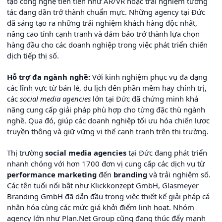
tạo công nghệ tiên tiến như AR/VR hoặc trải nghiệm tương
tác đang dần trở thành chuẩn mực. Những agency tại Đức
đã sáng tạo ra những trải nghiệm khách hàng độc nhất,
nâng cao tính cạnh tranh và đảm bảo trở thành lựa chọn
hàng đầu cho các doanh nghiệp trong việc phát triển chiến
dịch tiếp thị số.
Hỗ trợ đa ngành nghề:
Với kinh nghiệm phục vụ đa dạng
các lĩnh vực từ bán lẻ, du lịch đến phần mềm hay chính trị,
các
social media agencies
lớn tại Đức đã chứng minh khả
năng cung cấp giải pháp phù hợp cho từng đặc thù ngành
nghề. Qua đó, giúp các doanh nghiệp tối ưu hóa chiến lược
truyền thông và giữ vững vị thế cạnh tranh trên thị trường.
Thị trường
social media agencies
tại Đức đang phát triển
nhanh chóng với hơn 1700 đơn vị cung cấp các dịch vụ từ
performance marketing
đến
branding
và trải nghiệm số.
Các tên tuổi nổi bật như Klickkonzept GmbH, Glasmeyer
Branding GmbH đã dẫn đầu trong việc thiết kế giải pháp cá
nhân hóa cùng các mức giá khởi điểm linh hoạt. Nhóm
agency lớn như Plan.Net Group cũng đang thúc đẩy mạnh