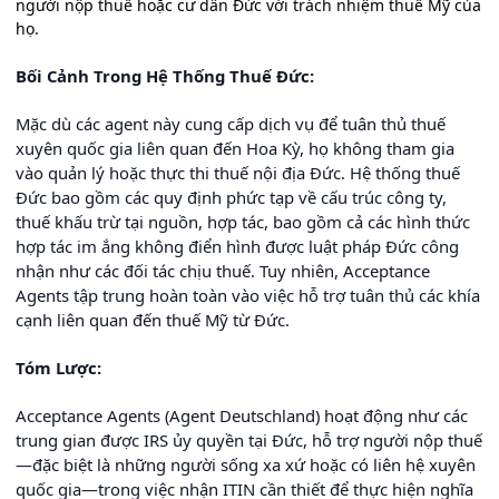
người nộp thuế hoặc cư dân Đức với trách nhiệm thuế Mỹ của
họ.
Bối Cảnh Trong Hệ Thống Thuế Đức:
Mặc dù các agent này cung cấp dịch vụ để tuân thủ thuế
xuyên quốc gia liên quan đến Hoa Kỳ, họ không tham gia
vào quản lý hoặc thực thi thuế nội địa Đức. Hệ thống thuế
Đức bao gồm các quy định phức tạp về cấu trúc công ty,
thuế khấu trừ tại nguồn, hợp tác, bao gồm cả các hình thức
hợp tác im ắng không điển hình được luật pháp Đức công
nhận như các đối tác chịu thuế. Tuy nhiên, Acceptance
Agents tập trung hoàn toàn vào việc hỗ trợ tuân thủ các khía
cạnh liên quan đến thuế Mỹ từ Đức.
Tóm Lược:
Acceptance Agents (Agent Deutschland) hoạt động như các
trung gian được IRS ủy quyền tại Đức, hỗ trợ người nộp thuế
—đặc biệt là những người sống xa xứ hoặc có liên hệ xuyên
quốc gia—trong việc nhận ITIN cần thiết để thực hiện nghĩa