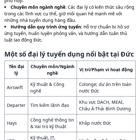
phù hợp.
Chuyên môn ngành nghề
: Các đại lý có kiến thức sâu rộng
trong các lĩnh vực cụ thể, giữ mối quan hệ mạnh mẽ với
những nhà tuyển dụng hàng đầu.
Hướng dẫn quy trình ứng tuyển
: Hỗ trợ chuẩn bị hồ sơ
ứng tuyển, huấn luyện phỏng vấn, và hướng dẫn tuân thủ
luật lao động Đức.
Một số đại lý tuyển dụng nổi bật tại Đức
Tên đại
Chuyên môn/Ngành
Vị trí/Phạm vi hoạt động
lý
nghề
Kỹ thuật & Công
Colonge; dự án trên toàn
Airswift
nghệ
nước Đức
Khu vực DACH, MEAI,
Departer
Tìm kiếm lãnh đạo
Châu Á-Thái Bình Dương
Công nghệ thông tin
Hays
Khắp nước Đức
& Vai trò kỹ thuật
Kỹ thuật, IT,