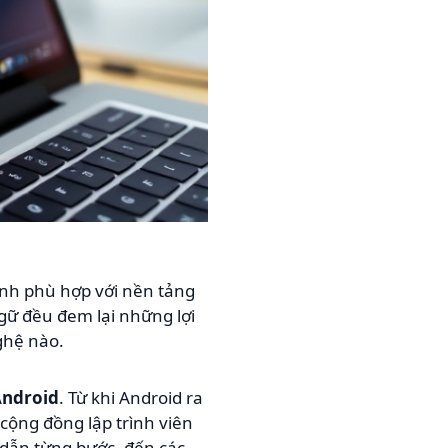
rình phù hợp với nền tảng
gữ đều đem lại những lợi
ghệ nào.
ndroid
. Từ khi Android ra
 cộng đồng lập trình viên
g dẫn từng bước, đến các