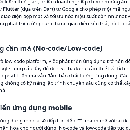
tiết kiệm thời gian, nhiều doanh nghiệp chọn phương án 
hư
Flutter
(dựa trên Dart) từ Google cho phép một mã ngu
 giao diện đẹp mắt và tối ưu hóa hiệu suất gần như nativ
g phát triển ứng dụng bằng giao diện kéo thả, hỗ trợ cả
ng cần mã (No-code/Low-code)
và low-code platform, việc phát triển ứng dụng trở nên d
gle cung cấp đầy đủ dịch vụ backend cần thiết và tích 
ian phát triển mà vẫn đảm bảo chất lượng ứng dụng. Các
g không có kỹ năng lập trình chuyên sâu cũng có thể x
hả.
riển ứng dụng mobile
ng dụng mobile sẽ tiếp tục biến đổi mạnh mẽ với sự tí
hân hóa cho người dùng. No-code và low-code tiếp tục đư