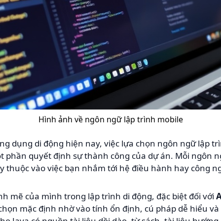
Hình ảnh về ngôn ngữ lập trình mobile
 ứng dụng di động hiện nay, việc lựa chọn ngôn ngữ lập t
ột phần quyết định sự thành công của dự án. Mỗi ngôn n
tùy thuộc vào việc bạn nhắm tới hệ điều hành hay công n
nh mẽ của mình trong lập trình di động, đặc biệt đối với
A
a chọn mặc định nhờ vào tính ổn định, cú pháp dễ hiểu và
o Java có nguồn tài liệu dồi dào, từ sách, tài liệu hướn