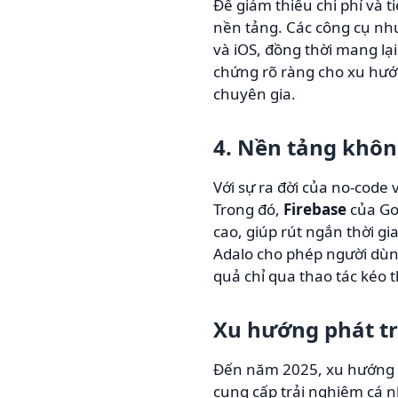
Để giảm thiểu chi phí và 
nền tảng. Các công cụ n
và iOS, đồng thời mang lại
chứng rõ ràng cho xu hướn
chuyên gia.
4. Nền tảng khô
Với sự ra đời của no-code 
Trong đó,
Firebase
của Goo
cao, giúp rút ngắn thời g
Adalo cho phép người dùn
quả chỉ qua thao tác kéo t
Xu hướng phát t
Đến năm 2025, xu hướng ứ
cung cấp trải nghiệm cá n