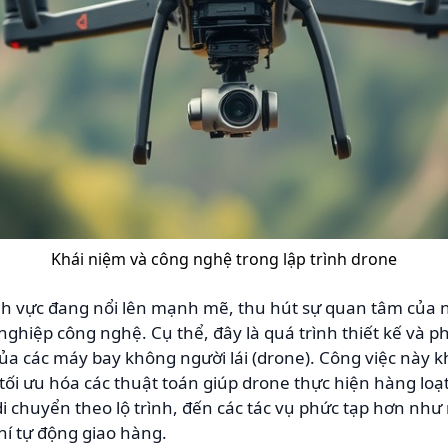
Khái niệm và công nghệ trong lập trình drone
nh vực đang nổi lên mạnh mẽ, thu hút sự quan tâm của n
ghiệp công nghệ. Cụ thể, đây là quá trình thiết kế và ph
ủa các máy bay không người lái (drone). Công việc này k
ối ưu hóa các thuật toán giúp drone thực hiện hàng lo
di chuyển theo lộ trình, đến các tác vụ phức tạp hơn như
hí tự động giao hàng.