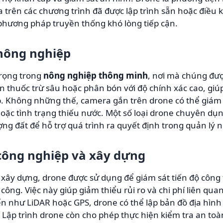
 trên các chương trình đã được lập trình sẵn hoặc điều 
hương pháp truyền thống khó lòng tiếp cận.
nông nghiệp
trọng trong
nông nghiệp thông minh
, nơi mà chúng đượ
huốc trừ sâu hoặc phân bón với độ chính xác cao, giúp t
. Không những thế, camera gắn trên drone có thể giám
ặc tình trạng thiếu nước. Một số loại drone chuyên dụn
ng đất để hỗ trợ quá trình ra quyết định trong quản lý n
công nghiệp và xây dựng
ây dựng, drone được sử dụng để giám sát tiến độ công t
công. Việc này giúp giảm thiểu rủi ro và chi phí liên qu
n như LiDAR hoặc GPS, drone có thể lập bản đồ địa hình c
 Lập trình drone còn cho phép thực hiện kiểm tra an toàn