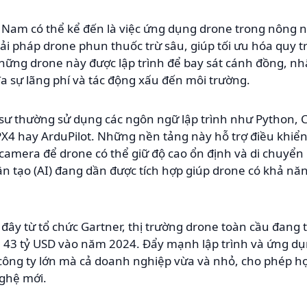
iệt Nam có thể kể đến là việc ứng dụng drone trong nông
iải pháp drone phun thuốc trừ sâu, giúp tối ưu hóa quy t
hững drone này được lập trình để bay sát cánh đồng, n
đa sự lãng phí và tác động xấu đến môi trường.
ỹ sư thường sử dụng các ngôn ngữ lập trình như Python, 
hay ArduPilot. Những nền tảng này hỗ trợ điều khiển b
camera để drone có thể giữ độ cao ổn định và di chuyển
ân tạo (AI) đang dần được tích hợp giúp drone có khả năn
ây từ tổ chức Gartner, thị trường drone toàn cầu đang 
 43 tỷ USD vào năm 2024. Đẩy mạnh lập trình và ứng d
 công ty lớn mà cả doanh nghiệp vừa và nhỏ, cho phép h
ghệ mới.