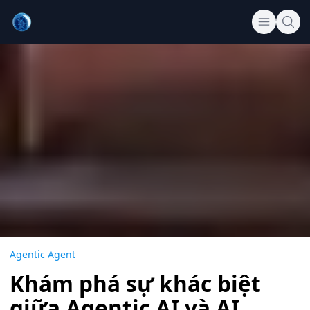
Agentic Agent
Khám phá sự khác biệt
giữa Agentic AI và AI