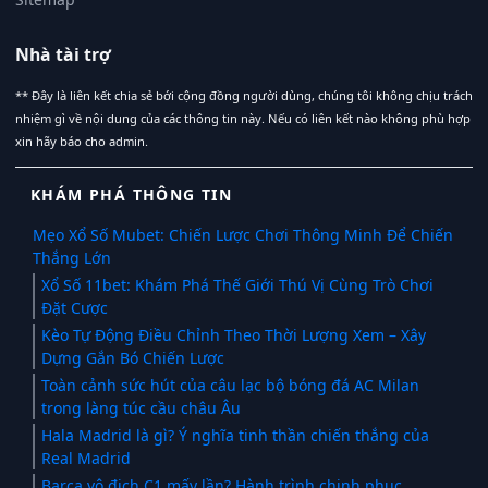
Nhà tài trợ
** Đây là liên kết chia sẻ bới cộng đồng người dùng, chúng tôi không chịu trách
nhiệm gì về nội dung của các thông tin này. Nếu có liên kết nào không phù hợp
xin hãy báo cho admin.
KHÁM PHÁ THÔNG TIN
Mẹo Xổ Số Mubet: Chiến Lược Chơi Thông Minh Để Chiến
Thắng Lớn
Xổ Số 11bet: Khám Phá Thế Giới Thú Vị Cùng Trò Chơi
Đặt Cược
Kèo Tự Động Điều Chỉnh Theo Thời Lượng Xem – Xây
Dựng Gắn Bó Chiến Lược
Toàn cảnh sức hút của câu lạc bộ bóng đá AC Milan
trong làng túc cầu châu Âu
Hala Madrid là gì? Ý nghĩa tinh thần chiến thắng của
Real Madrid
Barca vô địch C1 mấy lần? Hành trình chinh phục