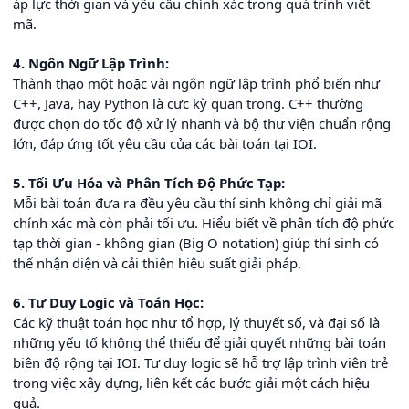
áp lực thời gian và yêu cầu chính xác trong quá trình viết
mã.
4. Ngôn Ngữ Lập Trình:
Thành thạo một hoặc vài ngôn ngữ lập trình phổ biến như
C++, Java, hay Python là cực kỳ quan trọng. C++ thường
được chọn do tốc độ xử lý nhanh và bộ thư viện chuẩn rộng
lớn, đáp ứng tốt yêu cầu của các bài toán tại IOI.
5. Tối Ưu Hóa và Phân Tích Độ Phức Tạp:
Mỗi bài toán đưa ra đều yêu cầu thí sinh không chỉ giải mã
chính xác mà còn phải tối ưu. Hiểu biết về phân tích độ phức
tạp thời gian - không gian (Big O notation) giúp thí sinh có
thể nhận diện và cải thiện hiệu suất giải pháp.
6. Tư Duy Logic và Toán Học:
Các kỹ thuật toán học như tổ hợp, lý thuyết số, và đại số là
những yếu tố không thể thiếu để giải quyết những bài toán
biên độ rộng tại IOI. Tư duy logic sẽ hỗ trợ lập trình viên trẻ
trong việc xây dựng, liên kết các bước giải một cách hiệu
quả.