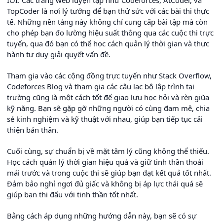
IOI. Các trang web luyện tập như Codeforces, AtCoder, và
TopCoder là nơi lý tưởng để bạn thử sức với các bài thi thực
tế. Những nền tảng này không chỉ cung cấp bài tập mà còn
cho phép bạn đo lường hiệu suất thông qua các cuộc thi trực
tuyến, qua đó bạn có thể học cách quản lý thời gian và thực
hành tư duy giải quyết vấn đề.
Tham gia vào các cộng đồng trực tuyến như Stack Overflow,
Codeforces Blog và tham gia các câu lạc bộ lập trình tại
trường cũng là một cách tốt để giao lưu học hỏi và rèn giũa
kỹ năng. Bạn sẽ gặp gỡ những người có cùng đam mê, chia
sẻ kinh nghiệm và kỹ thuật với nhau, giúp bạn tiếp tục cải
thiện bản thân.
Cuối cùng, sự chuẩn bị về mặt tâm lý cũng không thể thiếu.
Học cách quản lý thời gian hiệu quả và giữ tinh thần thoải
mái trước và trong cuộc thi sẽ giúp bạn đạt kết quả tốt nhất.
Đảm bảo nghỉ ngơi đủ giấc và không bị áp lực thái quá sẽ
giúp bạn thi đấu với tinh thần tốt nhất.
Bằng cách áp dụng những hướng dẫn này, bạn sẽ có sự