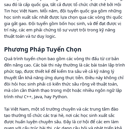
sau đó là cấp quốc gia, tất cả được tổ chức chặt chẽ bởi Hội
Tin học Việt Nam. Mỗi năm, đội tuyển quốc gia gồm những
học sinh xuất sắc nhất được lựa chọn qua các vòng thi quốc
gia gắt gao. Đội tuyển gồm bốn học sinh, và để đạt được vị
trí này, các em phải chứng tỏ sự vượt trội trong kỹ năng
thuật toán và tư duy logic.
Phương Pháp Tuyển Chọn
Quá trình tuyển chọn bao gồm các vòng thi đấu từ cơ bản
đến nâng cao. Các bài thi này thường là các bài toán lập trình
phức tạp, được thiết kế để kiểm tra sâu về cả kỹ năng lý
thuyết lẫn khả năng ứng dụng thực tiễn. Điều này không chỉ
đòi hỏi học sinh phải có kiến thức sâu rộng về thuật toán,
mà còn cần thành thạo trong một hoặc nhiều ngôn ngữ lập
trình như C++, Java, hay Python.
Tại Việt Nam, một số trường chuyên và các trung tâm đào
tạo thường tổ chức các trại hè, nơi các học sinh xuất sắc
được huấn luyện chuyên sâu. Đây là cơ hội để các em làm
quen với cấu trúc bài thi, các dạng câu hỏi và phát triển khả