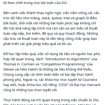
tố then chốt trong mọi bài toán của IOI.
Bên cạnh việc thành thạo ngôn ngữ, việc nắm vững các cấu
trúc dữ liệu như mảng, stack, queue, tree và graph là điều
bắt buộc. Đối mặt với những bài toán phức tạp không chỉ
đòi hỏi khả năng lập trình mà còn cần sự am hiểu về thuật
toán sắp xếp, tìm kiếm, đệ quy và quy hoạch động. Những
cấu trúc và thuật toán này là nền tảng vững chắc giúp bạn
phát triển các giải pháp hiệu quả và tối ưu.
Để học tập hiệu quả, việc sử dụng tài liệu và nguồn học phù
hợp rất quan trọng. Sách "Introduction to Algorithms" của
Thomas H. Cormen và "Competitive Programming" của
Steven và Felix Halim là những tài liệu không thể thiếu.
Chúng cung cấp cái nhìn toàn diện và bài tập thực hành
phong phú. Ngoài ra, các khóa học trực tuyến từ Coursera
hay edX, hoặc khóa học nổi tiếng "CS50" từ Đại học Harvard
cũng là những lựa chọn tuyệt vời.
Thực hành đóng vai trò quan trọng trong việc chuẩn bị cho