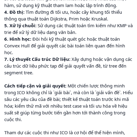
hàm, sử dụng kỹ thuật tham lam hoặc lập trình động.
4. Đồ thị:
Tìm đường đi tối ưu, hoặc cây khung tối thiểu
thông qua thuật toán Dijkstra, Prim hoặc Kruskal.
5. Xử lý chuỗi:
Sử dụng các thuật toán tìm kiếm như KMP và
trie để xử lý dữ liệu dạng văn bản.
6. Hình học:
Đòi hỏi kỹ thuật quét góc hoặc thuật toán
Convex Hull để giải quyết các bài toán liên quan đến hình
học.
7. Lý thuyết Cấu trúc Dữ liệu:
Xây dựng hoặc vận dụng các
cấu trúc dữ liệu phức tạp để giải quyết vấn đề, từ tree đến
segment tree.
Cách tiếp cận và giải quyết:
Một chiến lược thông minh
trong ICO không chỉ là `giải bài`, mà còn là `giải vấn đề`. Hiểu
sâu các yêu cầu của đề bài; thiết kế thuật toán trước khi mã
hóa; kiểm thử mã với nhiều test case và tối ưu hóa về hiệu
suất sẽ giúp từng bước tiến gần hơn tới thành công trong
cuộc thi.
Tham dự các cuộc thi như ICO là cơ hội để thể hiện mình,