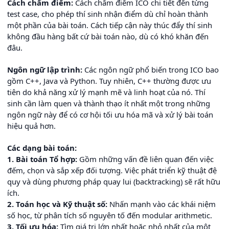
Cách chấm điểm:
Cách chấm điểm ICO chi tiết đến từng
test case, cho phép thí sinh nhận điểm dù chỉ hoàn thành
một phần của bài toán. Cách tiếp cận này thúc đẩy thí sinh
không đầu hàng bất cứ bài toán nào, dù có khó khăn đến
đâu.
Ngôn ngữ lập trình:
Các ngôn ngữ phổ biến trong ICO bao
gồm C++, Java và Python. Tuy nhiên, C++ thường được ưu
tiên do khả năng xử lý mạnh mẽ và linh hoạt của nó. Thí
sinh cần làm quen và thành thạo ít nhất một trong những
ngôn ngữ này để có cơ hội tối ưu hóa mã và xử lý bài toán
hiệu quả hơn.
Các dạng bài toán:
1. Bài toán Tổ hợp:
Gồm những vấn đề liên quan đến việc
đếm, chọn và sắp xếp đối tượng. Việc phát triển kỹ thuật đệ
quy và dùng phương pháp quay lui (backtracking) sẽ rất hữu
ích.
2. Toán học và Kỹ thuật số:
Nhấn mạnh vào các khái niệm
số học, từ phân tích số nguyên tố đến modular arithmetic.
3. Tối ưu hóa:
Tìm giá trị lớn nhất hoặc nhỏ nhất của một