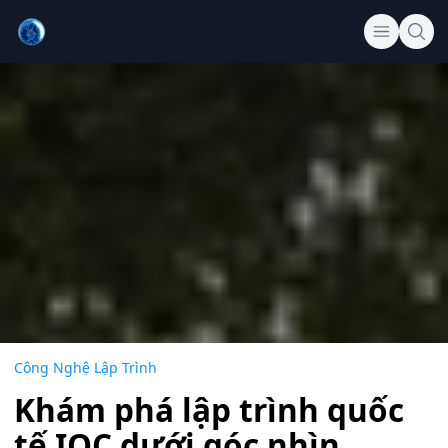
Công Nghệ Lập Trình
Khám phá lập trình quốc
tế IOC dưới góc nhìn