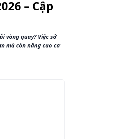
026 – Cập
ỗi vòng quay? Việc sở
iệm mà còn nâng cao cơ