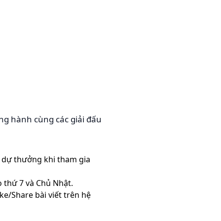
ng hành cùng các giải đấu
dự thưởng khi tham gia
 thứ 7 và Chủ Nhật.
e/Share bài viết trên hệ