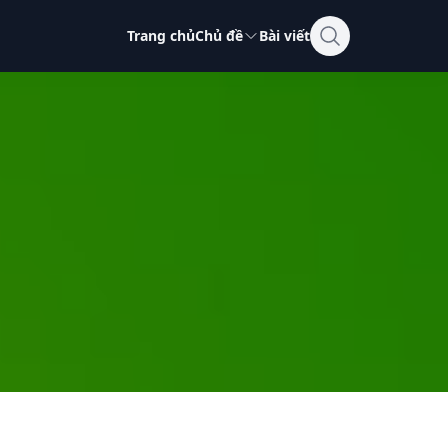
Trang chủ
Chủ đề
Bài viết