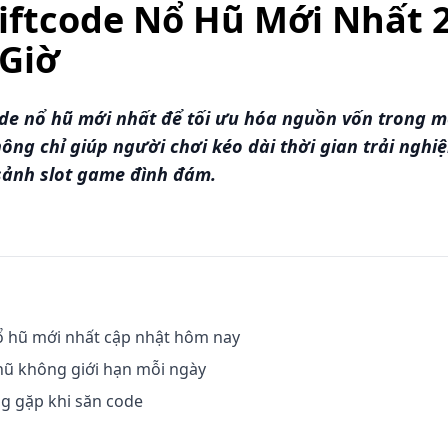
iftcode Nổ Hũ Mới Nhất 2
Giờ
de nổ hũ mới nhất để tối ưu hóa nguồn vốn trong m
ng chỉ giúp người chơi kéo dài thời gian trải ngh
 sảnh slot game đình đám.
ổ hũ mới nhất cập nhật hôm nay
hũ không giới hạn mỗi ngày
g gặp khi săn code