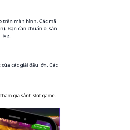
ếp trên màn hình. Các mã
ên). Bạn cần chuẩn bị sẵn
live.
của các giải đấu lớn. Các
i tham gia sảnh slot game.