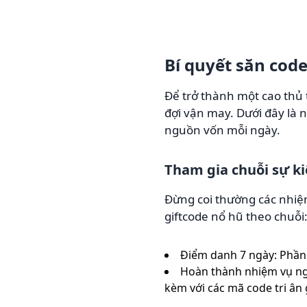
Bí quyết săn cod
Để trở thành một cao thủ 
đợi vận may. Dưới đây là 
nguồn vốn mỗi ngày.
Tham gia chuỗi sự k
Đừng coi thường các nhiệ
giftcode nổ hũ
theo chuỗi
Điểm danh 7 ngày: Phần 
Hoàn thành nhiệm vụ ngà
kèm với các mã code tri ân 