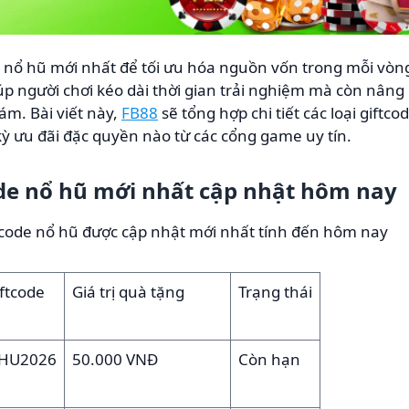
e nổ hũ
mới nhất để tối ưu hóa nguồn vốn trong mỗi vòng
p người chơi kéo dài thời gian trải nghiệm mà còn nâng c
ám. Bài viết này,
FB88
sẽ tổng hợp chi tiết các loại giftco
kỳ ưu đãi đặc quyền nào từ các cổng game uy tín.
de nổ hũ mới nhất cập nhật hôm nay
tcode nổ hũ
được cập nhật mới nhất tính đến hôm nay
ftcode
Giá trị quà tặng
Trạng thái
HU2026
50.000 VNĐ
Còn hạn